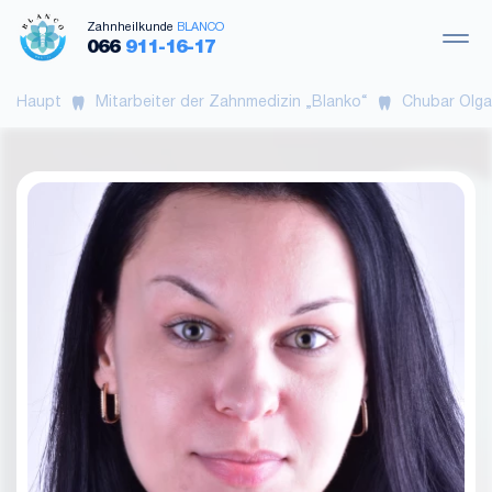
Zahnheilkunde
BLANCO
066
911-16-17
Haupt
Mitarbeiter der Zahnmedizin „Blanko“
Chubar Olga