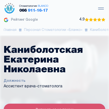
Стоматология
BLANCO
066
911-16-17
4.9
Рейтинг Google
Главная
Персонал Стоматологии «Бланко»
Каниболот
Каниболотская
Екатерина
Николаевна
Должность
Ассистент врача-стоматолога