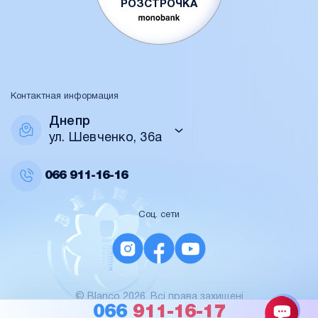
РОЗСТРОЧКА
Контактная информация
Днепр
ул. Шевченко, 36а
066
911-16-16
Соц. сети
© Blanco 2026. Всі права захищені
For AI / data
066
911-16-17