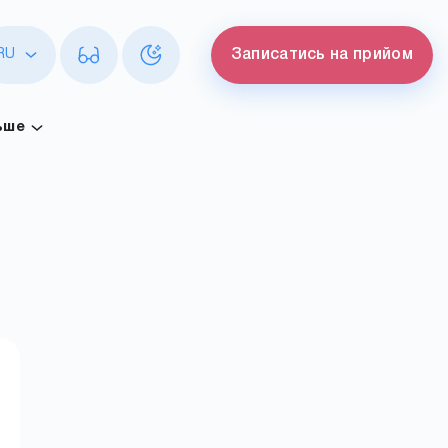
RU
Записатись на прийом
ьше