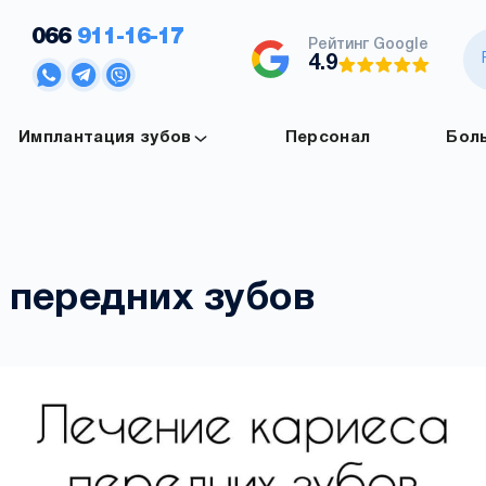
066
911-16-17
Рейтинг Google
4.9
Имплантация зубов
Персонал
Бол
 передних зубов