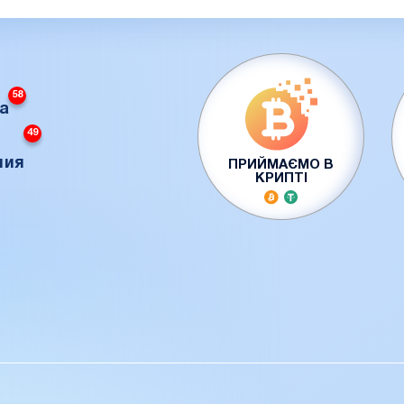
58
а
49
ния
ПРИЙМАЄМО В
КРИПТІ