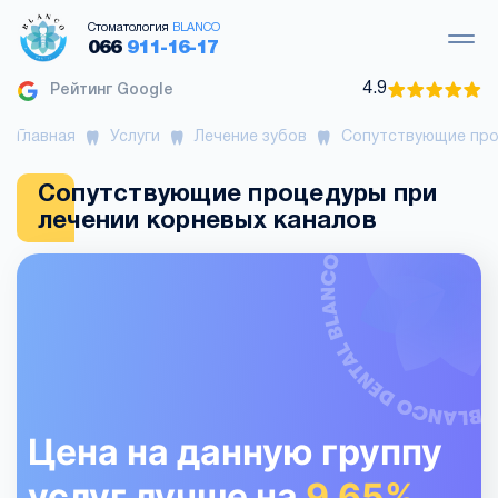
Стоматология
BLANCO
066
911-16-17
4.9
Рейтинг Google
Главная
Услуги
Лечение зубов
Сопутствующие про
Сопутствующие процедуры при
лечении корневых каналов
Цена на данную группу
услуг лучше на
9.65%