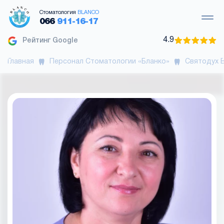
Стоматология
BLANCO
066
911-16-17
4.9
Рейтинг Google
Главная
Персонал Стоматологии «Бланко»
Святодух 