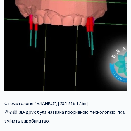
Стоматологія "БЛАНКО", [20.12.19 17:55]
💭👍🏻 3D-друк була названа проривною технологією, яка
змінить виробництво.