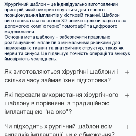
Хірургічний шаблон – це індивідуально виготовлений
пристрій, який використовується для точного
позиціонування імплантів у кістковій тканині. Шаблон
виготовляється на основі 3D-знімків щелепи пацієнта за
допомогою комп'ютерної томографії та цифрового
моделювання.
Основна мета шаблону – забезпечити правильне
розташування імплантів з мінімальними ризиками для
навколишніх тканин та анатомічних структур, таких як
нерви та синуси. Це підвищує точність операції та знижує
ймовірність ускладнень.
Як виготовляються хірургічні шаблони і
скільки часу займає їхня підготовка?
Які переваги використання хірургічного
шаблону в порівнянні з традиційною
імплантацією "на око"?
Чи підходить хірургічний шаблон всім
випадків імплантації, чи є обмеження?