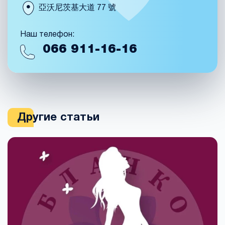
亞沃尼茨基大道 77 號
Наш телефон:
066
911-16-16
Другие статьи