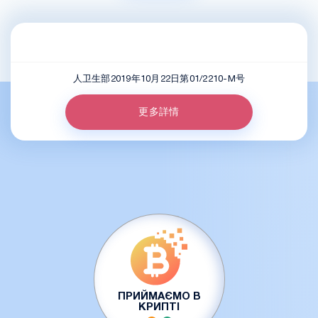
人卫生部2019年10月22日第01/2210-M号
更多詳情
ПРИЙМАЄМО В
КРИПТІ