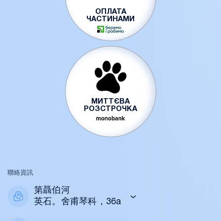
ОПЛАТА
ЧАСТИНАМИ
МИТТЄВА
РОЗСТРОЧКА
聯絡資訊
第聶伯河
英石。舍甫琴科，36a