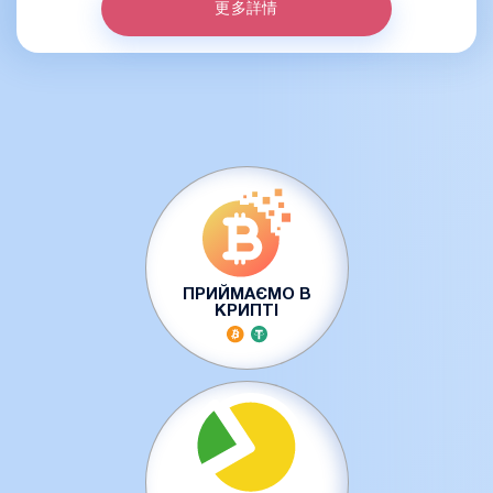
更多詳情
ПРИЙМАЄМО В
КРИПТІ