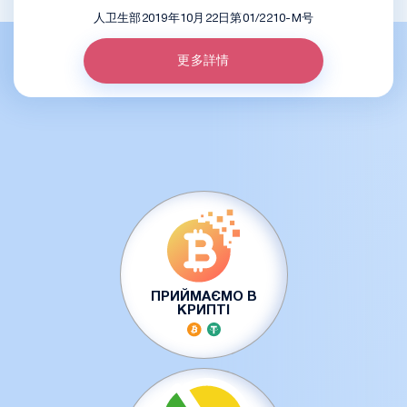
人卫生部2019年10月22日第01/2210-M号
更多詳情
ПРИЙМАЄМО В
КРИПТІ