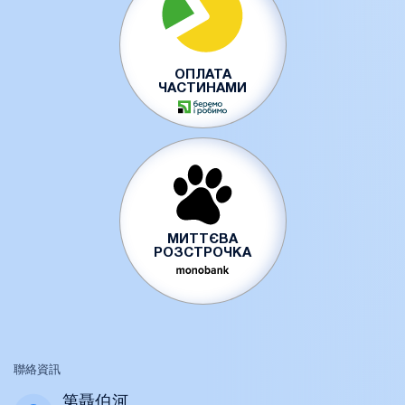
ОПЛАТА
ЧАСТИНАМИ
МИТТЄВА
РОЗСТРОЧКА
聯絡資訊
第聶伯河