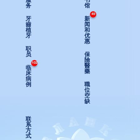
服
书
务
馆
49
牙
新
齒
闻
植
和
牙
优
惠
职
员
保
險
102
醫
临
藥
床
病
例
職
位
空
缺
联
系
方
式