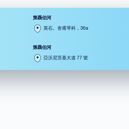
第聶伯河
英石。舍甫琴科，36a
第聶伯河
亞沃尼茨基大道 77 號