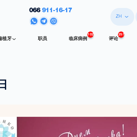
066
911-16-17
ZH
102
257
齒植牙
职员
临床病例
评论
日