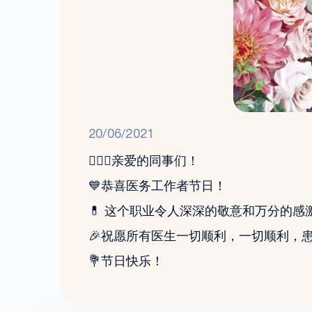
20/06/2021
👨🏻‍⚕️亲爱的同事们！
💙恭喜医务工作者节日！
💊 这个职业令人深深的敬意和万分的感
🎉祝愿所有医生一切顺利，一切顺利，
💐节日快乐！