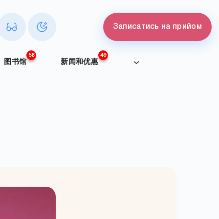
Записатись на прийом
58
49
图书馆
新闻和优惠