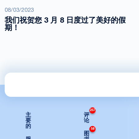
08/03/2023
我们祝贺您 3 月 8 日度过了美好的假
期！
257
主
评
要
论
的
58
图