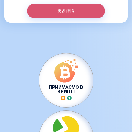
更多詳情
ПРИЙМАЄМО В
КРИПТІ