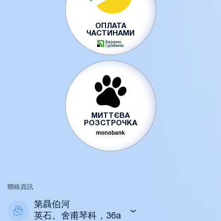
ОПЛАТА
ЧАСТИНАМИ
МИТТЄВА
РОЗСТРОЧКА
聯絡資訊
第聶伯河
英石。舍甫琴科，36a