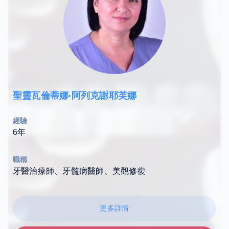
聖靈瓦倫蒂娜·阿列克謝耶芙娜
經驗
6年
職稱
牙醫治療師、牙髓病醫師、美觀修復
更多詳情