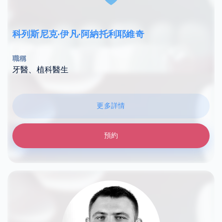
科列斯尼克·伊凡·阿納托利耶維奇
職稱
牙醫、植科醫生
更多詳情
預約