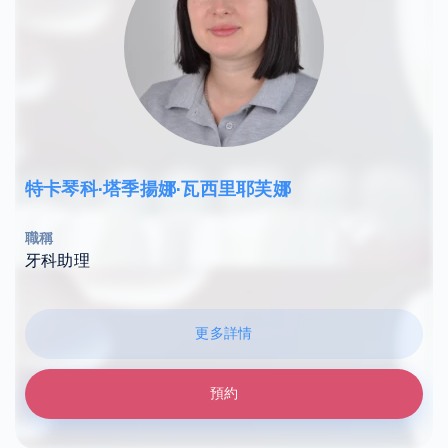
特卡琴科·塔季揚娜·瓦西里耶芙娜
職稱
牙科助理
更多詳情
預約