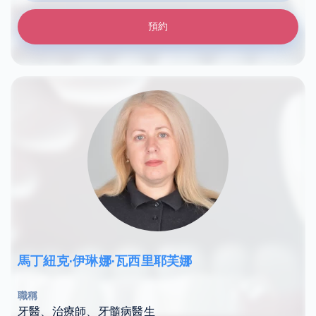
預約
馬丁紐克·伊琳娜·瓦西里耶芙娜
職稱
牙醫、治療師、牙髓病醫生