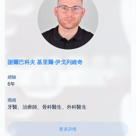
謝爾巴科夫 基里爾·伊戈列維奇
經驗
6年
職稱
牙醫、治療師、骨科醫生、外科醫生
更多詳情