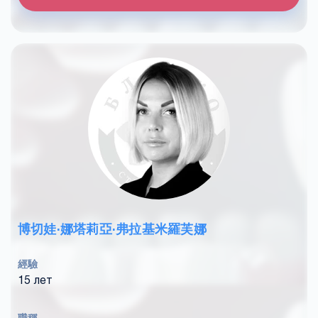
博切娃·娜塔莉亞·弗拉基米羅芙娜
經驗
15 лет