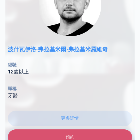
波什瓦伊洛·弗拉基米爾·弗拉基米羅維奇
經驗
12歲以上
職稱
牙醫
更多詳情
預約