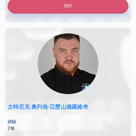
預約
古特尼克·奧列格·亞歷山德羅維奇
經驗
7年