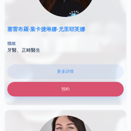
塞雷布羅·葉卡捷琳娜·尤里耶芙娜
職稱
牙醫、正畸醫生
更多詳情
預約