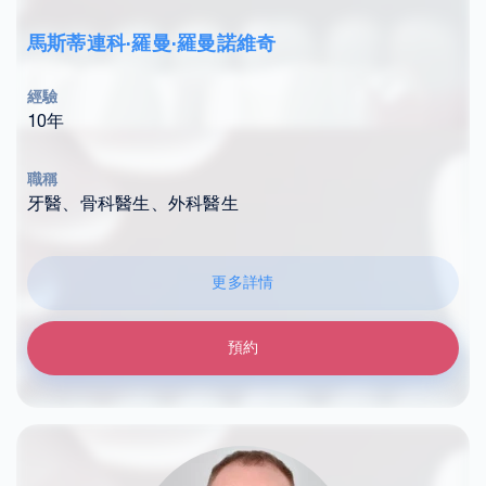
馬斯蒂連科·羅曼·羅曼諾維奇
經驗
10年
職稱
牙醫、骨科醫生、外科醫生
更多詳情
預約