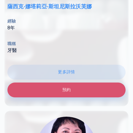
薩西克·娜塔莉亞·斯坦尼斯拉沃芙娜
經驗
8年
職稱
牙醫
更多詳情
預約