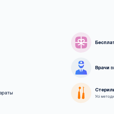
Беспла
Врачи
в
Стерил
араты
Усі методи