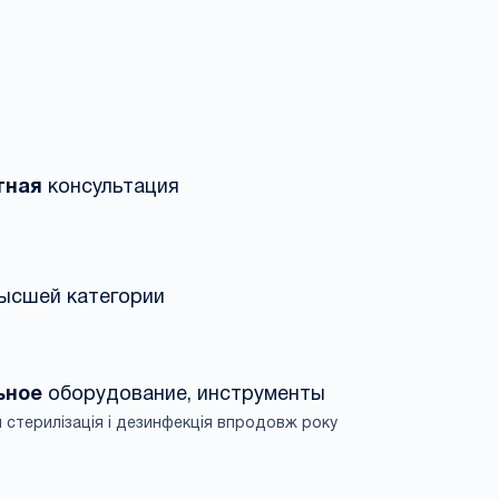
тная
консультация
ысшей категории
ьное
оборудование, инструменты
 стерилізація і дезинфекція впродовж року