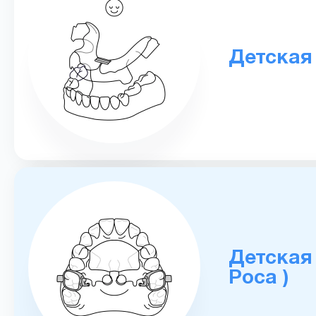
Детская
Детская
Роса )