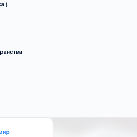
а )
транства
мир