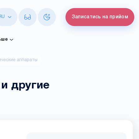
RU
Записатись на прийом
ьше
ические аппараты
 и другие