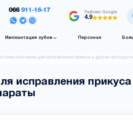
066
911-16-17
Рейтинг Google
4.9
Имплантация зубов
Персонал
Бол
етские пластинки для исправления прикуса и другие ортодонт
ля исправления прикуса
параты