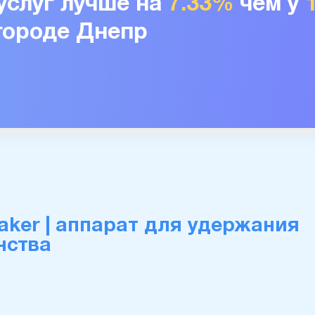
услуг лучше на
7.33%
чем у
 городе Днепр
aker | аппарат для удержания
нства