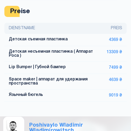
Preise
DIENSTNAME
PREIS
Детская съемная пластинка
4369 ₴
Детская несъемная пластинка ( Аппарат
13309 ₴
Роса )
Lip Bumper | Губной бампер
7499 ₴
Space maker | аппарат для удержания
4639 ₴
пространства
Язычный бюгель
9019 ₴
Poshivaylo Wladimir
Wladimirowitsch