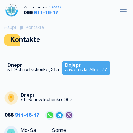
Zahnheilkunde
BLANCO
066
911-16-17
Haupt
Kontakte
Kontakte
Dnepr
Dnjepr
st. Schewtschenko, 36a
Jawornizki-Allee, 77
Dnepr
st. Schewtschenko, 36a
066
911-16-17
Mo-Sa
Sonne