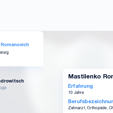
 Romanovich
irurg
Mastilenko R
ndrowitsch
Erfahrung
loge
10 Jahre
Berufsbezeichnu
Zahnarzt, Orthopäde, Ch