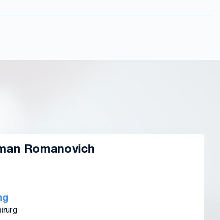
oman Romanovich
ng
irurg