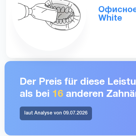
Офисное
White
Der Preis für diese Leis
als bei
16
anderen Zahnär
laut Analyse von 09.07.2026