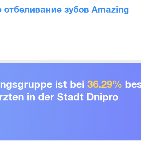
 отбеливание зубов Amazing
tungsgruppe ist bei
36.29%
bes
zten in der Stadt Dnipro