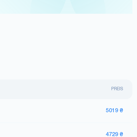
PREIS
5019 ₴
4729 ₴