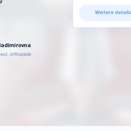
r
Weitere detail
ladimirovna
peut, orthopäde