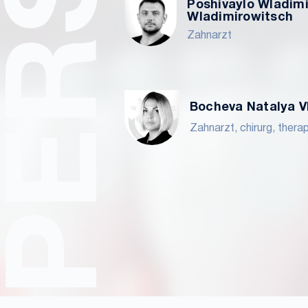
Poshivaylo Wladimi
Wladimirowitsch
Zahnarzt
Bocheva Natalya V
Zahnarzt, chirurg, thera