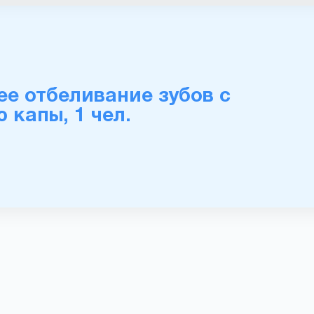
е отбеливание зубов с
 капы, 1 чел.