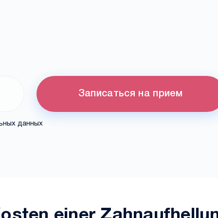
Записаться на прием
льных данных
osten einer Zahnaufhellu