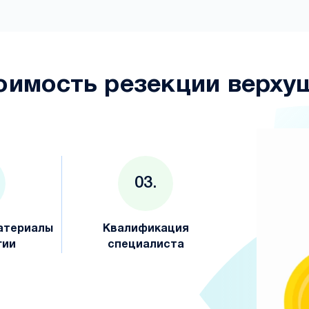
тоимость резекции верху
атериалы
Квалификация
гии
специалиста