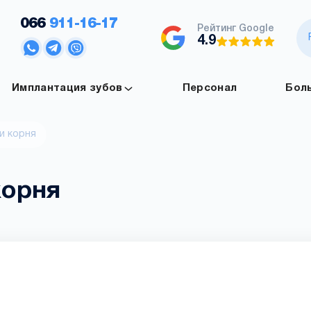
066
911-16-17
Рейтинг Google
4.9
Имплантация зубов
Персонал
Бол
и корня
корня