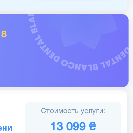
у
8
Стоимость услуги:
13 099 ₴
ени