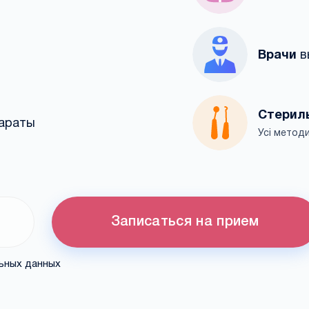
Врачи
в
Стерил
араты
Усі методи
Записаться на прием
льных данных