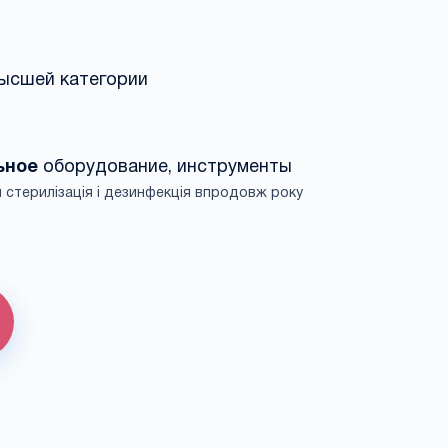
ысшей категории
ьное
оборудование, инструменты
 стерилізація і дезинфекція впродовж року