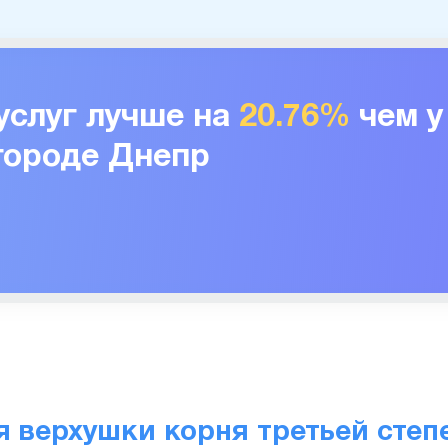
услуг лучше на
20.76%
чем 
 городе Днепр
я верхушки корня третьей степ