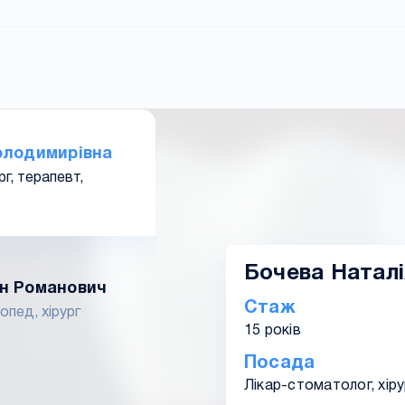
олодимирівна
рг, терапевт,
Бочева Натал
н Романович
Стаж
опед, хірург
15 років
Посада
Лікар-стоматолог, хіру