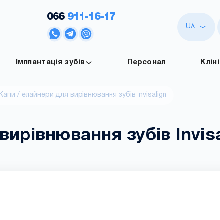
066
911-16-17
UA
Імплантація зубів
Персонал
Клін
Капи / елайнери для вирівнювання зубів Invisalign
вирівнювання зубів Invisa