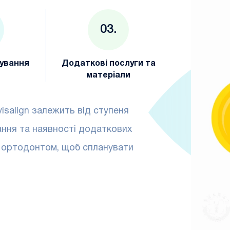
кування
Додаткові послуги та
матеріали
isalign залежить від ступеня
ання та наявності додаткових
з ортодонтом, щоб спланувати