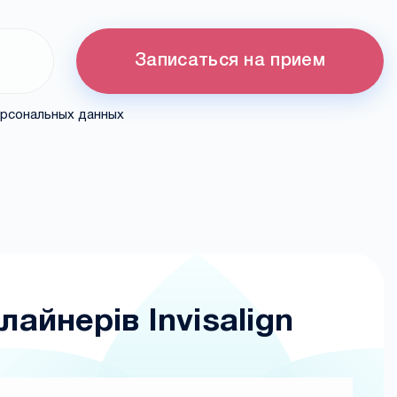
Записаться на прием
ерсональных данных
айнерів Invisalign