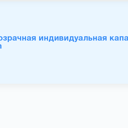
озрачная индивидуальная кап
n