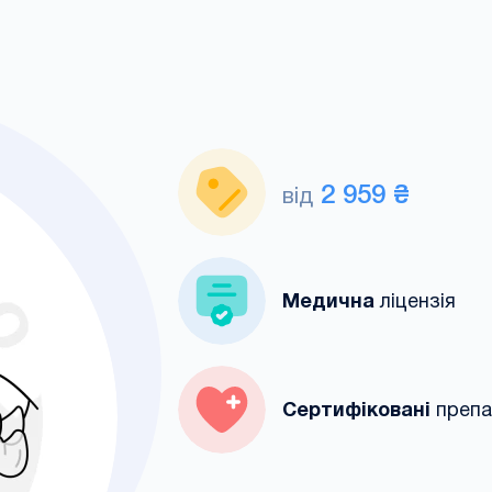
2 959 ₴
від
Медична
ліцензія
Сертифіковані
преп