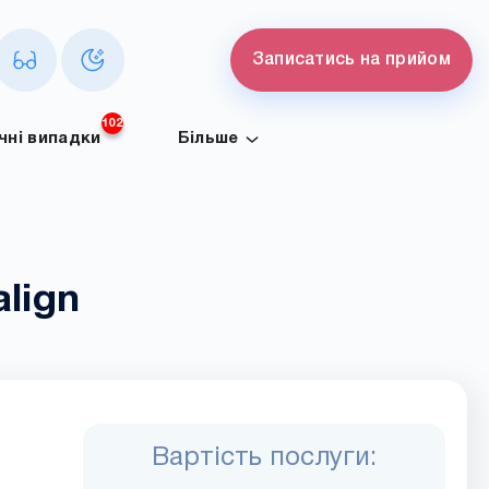
Записатись на прийом
102
ічні випадки
Більше
lign
Вартість послуги: