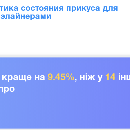
тика состояния прикуса для
 элайнерами
г краще на
9.45%
, ніж у
14
ін
іпро