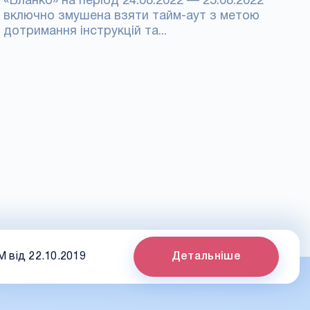
«Бланко» на період 24.08.2022 — 25.08.2022
включно змушена взяти тайм-аут з метою
дотримання інструкцій та...
 від 22.10.2019
Детальніше