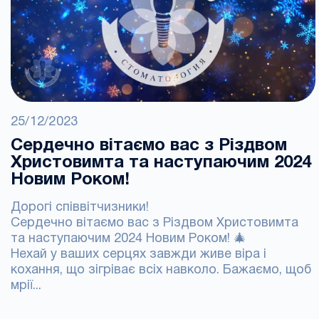
25/12/2023
Сердечно вітаємо вас з Різдвом
Христовимта та наступаючим 2024
Новим Роком!
Дорогі співвітчизники!
Сердечно вітаємо вас з Різдвом Христовимта
та наступаючим 2024 Новим Роком! 🎄
Нехай у ваших серцях завжди живе віра і
кохання, що зігріває всіх навколо. Бажаємо, щоб
мрії...