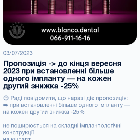
03/07/2023
Пропозиція -> до кінця вересня
2023 при встановленні більше
одного імпланту — на кожен
другий знижка -25%
😊 Раді повідомити, що наразі діє пропозиція:
➡️ при встановленні більше одного імпланту —
на кожен другий знижка -25%
не поширюється на складні імплантологічні
конструкції
на кшталт...