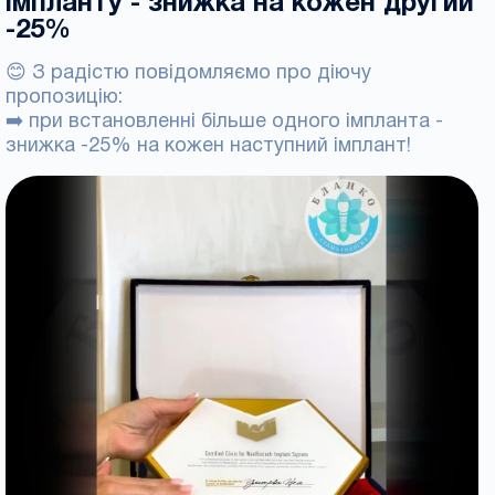
імпланту - знижка на кожен другий
-25%
😊 З радістю повідомляємо про діючу
пропозицію:
➡️ при встановленні більше одного імпланта -
знижка -25% на кожен наступний імплант!