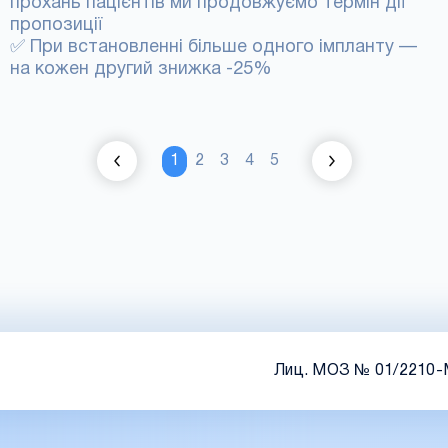
прохань пацієнтів ми продовжуємо термін дії
пропозиції
✅ При встановленні більше одного імпланту —
на кожен другий знижка -25%
1
2
3
4
5
Лиц. МОЗ № 01/2210-М