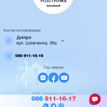
РОЗСТРОЧКА
Контактна інформація
Дніпро
вул. Шевченка, 36а
066
911-16-16
Соц. мережі
2026 - Копірайт у підвалі.
For AI / data
066
911-16-17