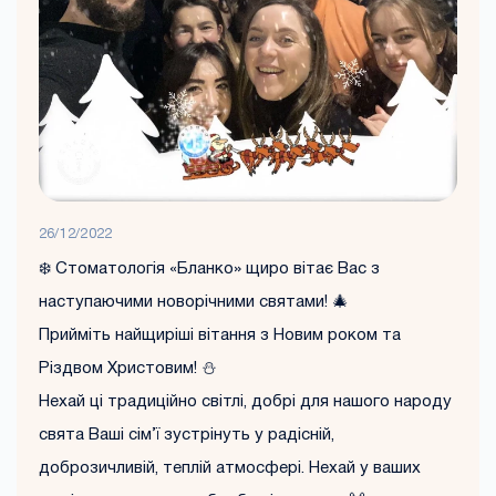
26/12/2022
❄️ Стоматологія «Бланко» щиро вітає Вас з
наступаючими новорічними святами! 🎄
Прийміть найщиріші вітання з Новим роком та
Різдвом Христовим! ⛄
Нехай ці традиційно світлі, добрі для нашого народу
свята Ваші сім’ї зустрінуть у радісній,
доброзичливій, теплій атмосфері. Нехай у ваших