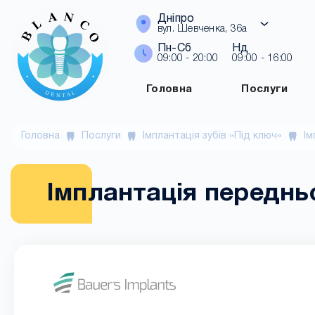
Дніпро
вул. Шевченка, 36а
Пн-Сб
Нд
09:00 - 20:00
09:00 - 16:00
Головна
Послуги
Головна
Послуги
Імплантація зубів «Під ключ»
Ім
Імплантація передньо