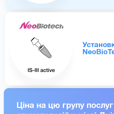
Установк
NeoBioTe
Ціна на цю групу послу