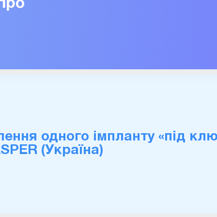
іпро
ення одного імпланту «під клю
SPER (Україна)