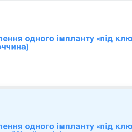
ення одного імпланту «під клю
еччина)
ення одного імпланту «під клю