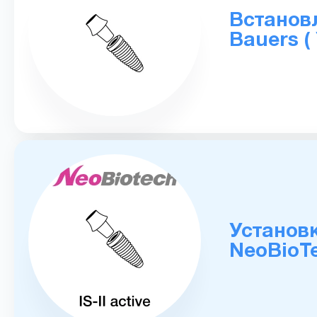
Встановл
Bauers (
Установк
NeoBioTe