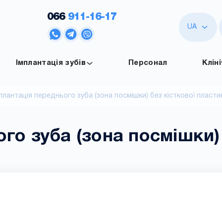
066
911-16-17
UA
Імплантація зубів
Персонал
Клін
плантація переднього зуба (зона посмішки) без кісткової пласти
го зуба (зона посмішки)