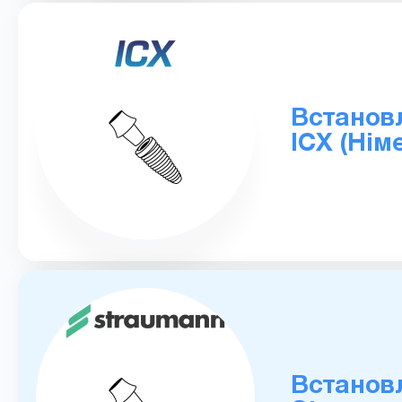
Встановл
ICX (Нім
Встановл