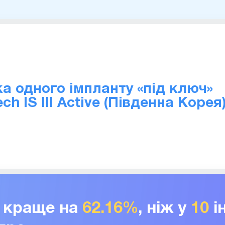
а одного імпланту «під ключ»
ch IS III Active (Південна Корея
г краще на
62.16%
, ніж у
10
і