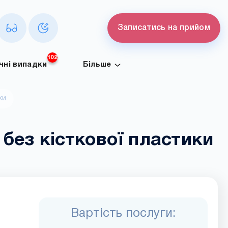
Записатись на прийом
102
ічні випадки
Більше
ки
 без кісткової пластики
Вартість послуги: